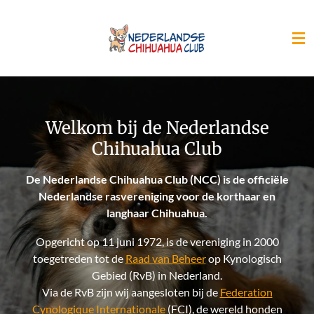
Ga
direct
naar
de
hoofdinhoud
Welkom bij de Nederlandse
Chihuahua Club
De Nederlandse Chihuahua Club (NCC) is de officiële
Nederlandse rasvereniging voor de korthaar en
langhaar Chihuahua.
Opgericht op 11 juni 1972, is de vereniging in 2000
toegetreden tot de
Raad van Beheer
op Kynologisch
Gebied (RvB) in Nederland.
Via de RvB zijn wij aangesloten bij de
Federation
Cynologique Internationale
(FCI),
de wereld honden